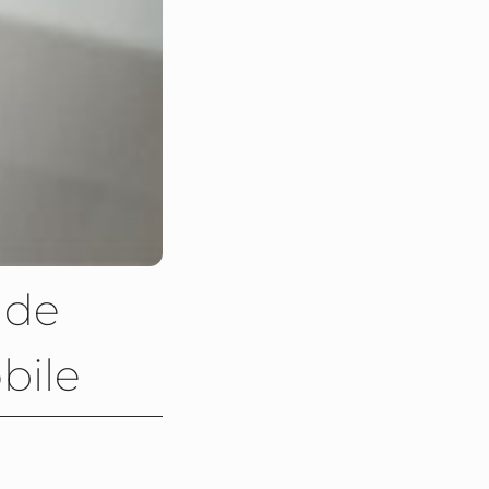
 de
bile