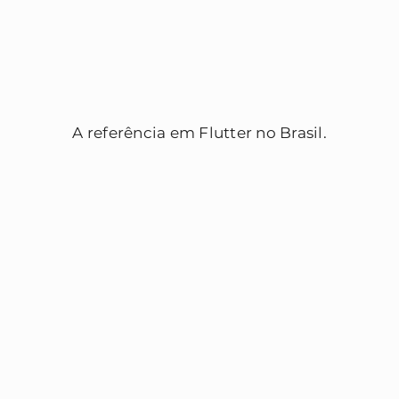
A referência em Flutter no Brasil.
Sobre a Fteam
Consultoria gratuita
Quero fazer uma POC
Quero fazer um MVP