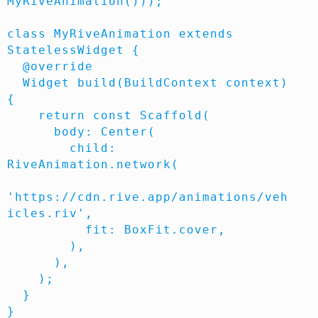
MyRiveAnimation()));

class MyRiveAnimation extends 
StatelessWidget {

  @override

  Widget build(BuildContext context) 
{

    return const Scaffold(

      body: Center(

        child: 
RiveAnimation.network(

'https://cdn.rive.app/animations/veh
icles.riv',

          fit: BoxFit.cover,

        ),

      ),

    );

  }
